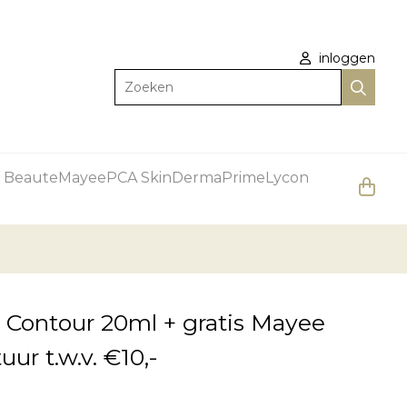
inloggen
Zoeken
 Beaute
Mayee
PCA Skin
DermaPrime
Lycon
Contour 20ml + gratis Mayee
uur t.w.v. €10,-