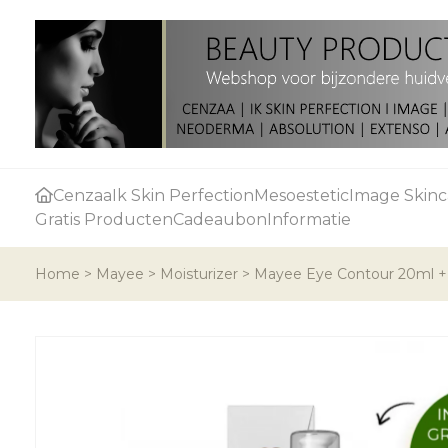
Cenzaa
Ik Skin Perfection
Mesoestetic
Image Skinc
Gratis Producten
Cadeaubon
Informatie
Home
>
Mayee
>
Moisturizer
>
Mayee Eye Contour 20ml + g