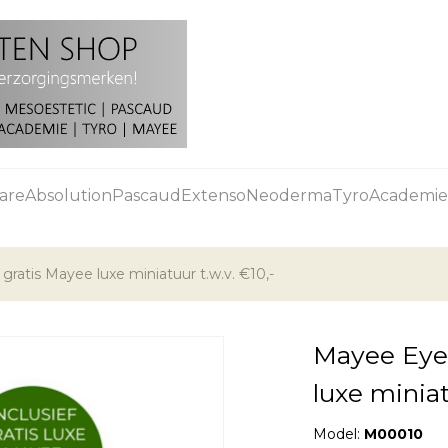
are
Absolution
Pascaud
Extenso
Neoderma
Tyro
Academie
ratis Mayee luxe miniatuur t.w.v. €10,-
Mayee Eye 
luxe miniat
Model:
M00010