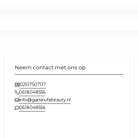
Neem contact met ons op
0251750707
0618048556
info@garrarufabeauty.nl
0618048556