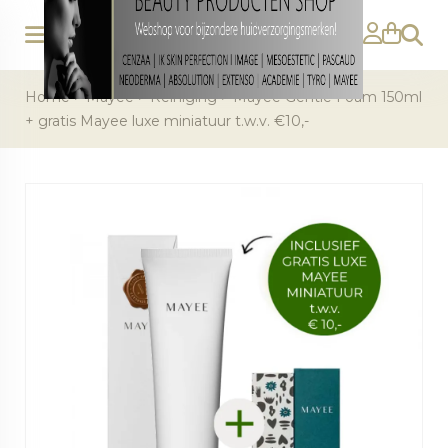
Zoeke
Home
>
Mayee
>
Reiniging
>
Mayee Gentle Foam 150ml
+ gratis Mayee luxe miniatuur t.w.v. €10,-