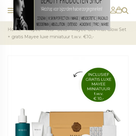
Zoeke
Home
>
Mayee
>
Kits - Sets
>
Mayee Get That Glow Set
+ gratis Mayee luxe miniatuur t.w.v. €10,-