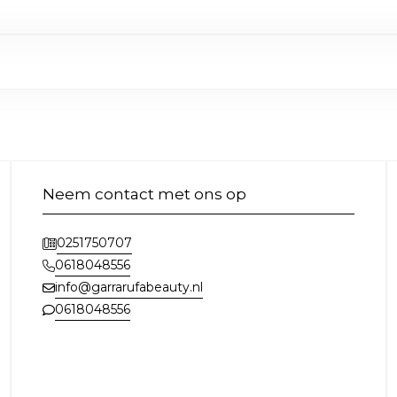
Neem contact met ons op
0251750707
0618048556
info@garrarufabeauty.nl
0618048556