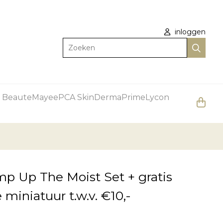
inloggen
Zoeken
 Beaute
Mayee
PCA Skin
DermaPrime
Lycon
 Up The Moist Set + gratis
miniatuur t.w.v. €10,-