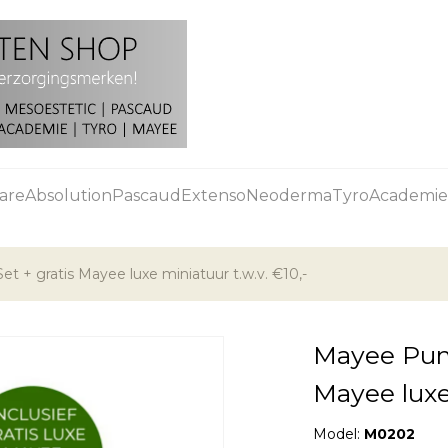
are
Absolution
Pascaud
Extenso
Neoderma
Tyro
Academie
 + gratis Mayee luxe miniatuur t.w.v. €10,-
Mayee Pump
Mayee luxe 
Model:
M0202