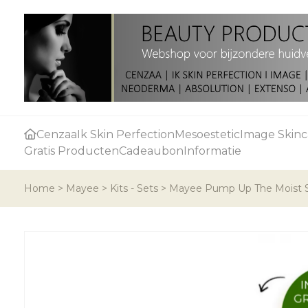
Cenzaa
Ik Skin Perfection
Mesoestetic
Image Skinc
Gratis Producten
Cadeaubon
Informatie
Home
>
Mayee
>
Kits - Sets
>
Mayee Pump Up The Moist Set