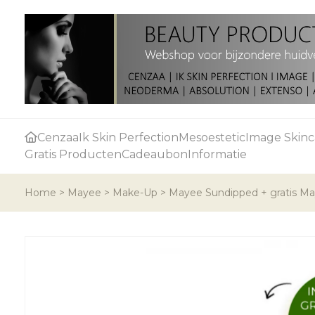
Cenzaa
Ik Skin Perfection
Mesoestetic
Image Skinc
Gratis Producten
Cadeaubon
Informatie
Home
>
Mayee
>
Make-Up
>
Mayee Sundipped + gratis Maye