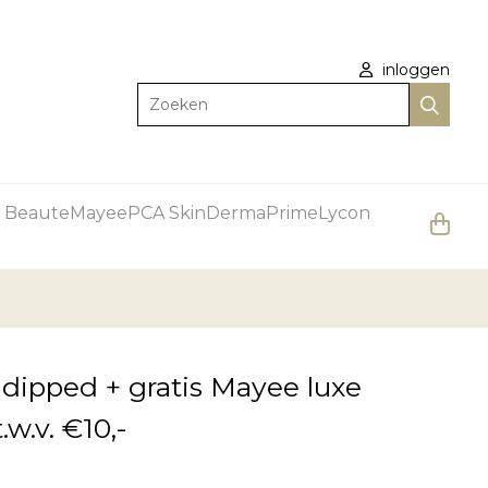
inloggen
Zoeken
 Beaute
Mayee
PCA Skin
DermaPrime
Lycon
ipped + gratis Mayee luxe
.w.v. €10,-