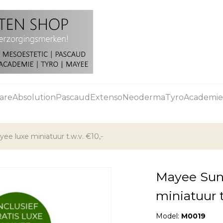
are
Absolution
Pascaud
Extenso
Neoderma
Tyro
Academie
e luxe miniatuur t.w.v. €10,-
Mayee Sund
miniatuur t
Model:
M0019