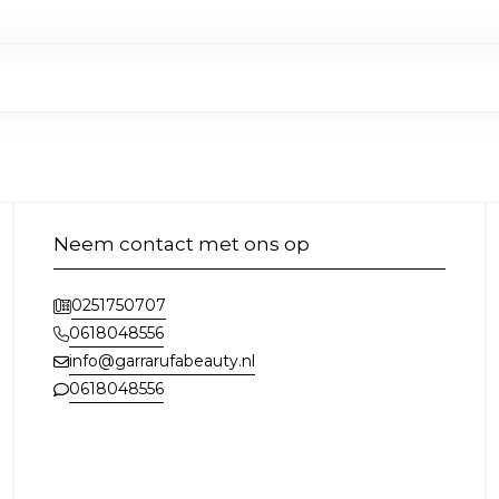
Neem contact met ons op
0251750707
0618048556
info@garrarufabeauty.nl
0618048556