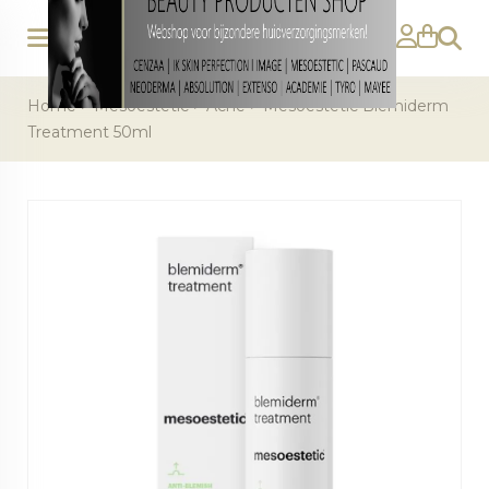
Zoeke
Home
>
Mesoestetic
>
Acne
>
Mesoestetic Blemiderm
Treatment 50ml