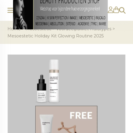
Zoeke
Home
>
Mesoestetic
>
Voordeelpakket Huidtypes
>
Mesoestetic Holiday Kit Glowing Routine 2025