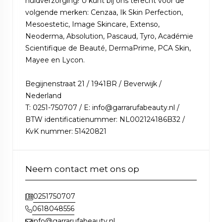
huidverzorging! U kunt bij ons terecht voor de
volgende merken: Cenzaa, Ik Skin Perfection,
Mesoestetic, Image Skincare, Extenso,
Neoderma, Absolution, Pascaud, Tyro, Académie
Scientifique de Beauté, DermaPrime, PCA Skin,
Mayee en Lycon.
Begijnenstraat 21 / 1941BR / Beverwijk /
Nederland
T: 0251-750707 / E: info@garrarufabeauty.nl /
BTW identificatienummer: NL002124186B32 /
KvK nummer: 51420821
Neem contact met ons op
0251750707
0618048556
info@garrarufabeauty.nl