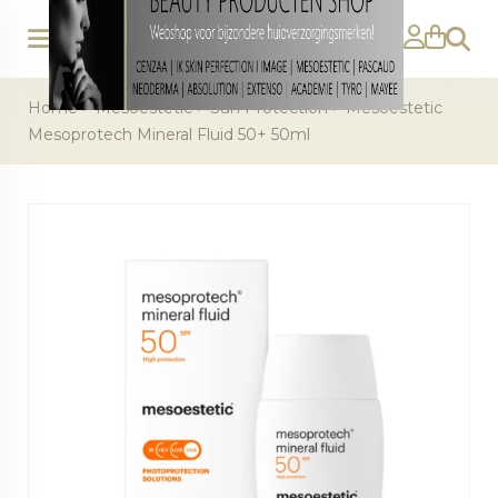
Zoeke
Home
>
Mesoestetic
>
Sun Protection
>
Mesoestetic
Mesoprotech Mineral Fluid 50+ 50ml