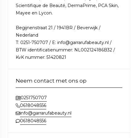
Scientifique de Beauté, DermaPrime, PCA Skin,
Mayee en Lycon.
Begijnenstraat 21 / 1941BR / Beverwijk /
Nederland
T: 0251-750707 / E: info@garrarufabeauty.nl /
BTW identificatienummer: NL002124186B32 /
KvK nummer: 51420821
Neem contact met ons op
0251750707
0618048556
info@garrarufabeauty.nl
0618048556