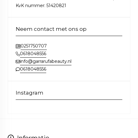
KvK nummer: 51420821
Neem contact met ons op
0251750707
0618048556
info@garrarufabeauty.nl
0618048556
Instagram