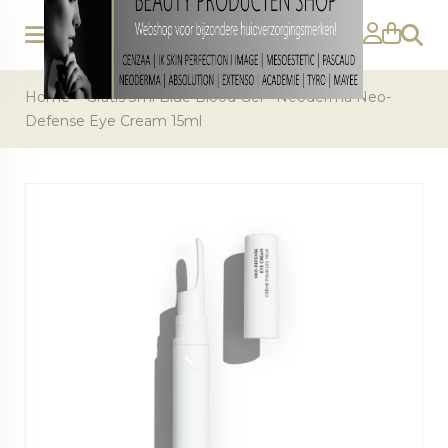
Zoeke
Home
>
Gratis 3ml Blue Blood Gel - Neoderma Neo-
Defense Eye Cream 15ml