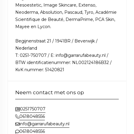
Mesoestetic, Image Skincare, Extenso,
Neoderma, Absolution, Pascaud, Tyro, Académie
Scientifique de Beauté, DermaPrime, PCA Skin,
Mayee en Lycon.
Begijnenstraat 21 / 1941BR / Beverwijk /
Nederland
T: 0251-750707 / E: info@garrarufabeauty.nl /
BTW identificatienummer: NL002124186B32 /
KvK nummer: 51420821
Neem contact met ons op
0251750707
0618048556
info@garrarufabeauty.nl
0618048556