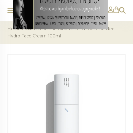
Zoeke
Home
>
Gratis 6ml Blue Blood Gel - Neoderma Neo-
Hydro Face Cream 100ml