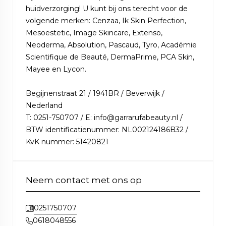
huidverzorging! U kunt bij ons terecht voor de
volgende merken: Cenzaa, Ik Skin Perfection,
Mesoestetic, Image Skincare, Extenso,
Neoderma, Absolution, Pascaud, Tyro, Académie
Scientifique de Beauté, DermaPrime, PCA Skin,
Mayee en Lycon.
Begijnenstraat 21 / 1941BR / Beverwijk /
Nederland
T: 0251-750707 / E: info@garrarufabeauty.nl /
BTW identificatienummer: NL002124186B32 /
KvK nummer: 51420821
Neem contact met ons op
0251750707
0618048556