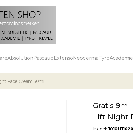
are
Absolution
Pascaud
Extenso
Neoderma
Tyro
Academie
ight Face Cream 50ml
Gratis 9ml
Lift Night
Model:
1010111102