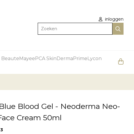
inloggen
Zoeken
 Beaute
Mayee
PCA Skin
DermaPrime
Lycon
 Blue Blood Gel - Neoderma Neo-
 Face Cream 50ml
03