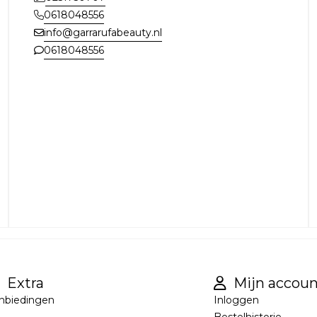
0618048556
info@garrarufabeauty.nl
0618048556
Extra
Mijn accoun
nbiedingen
Inloggen
Bestelhistorie