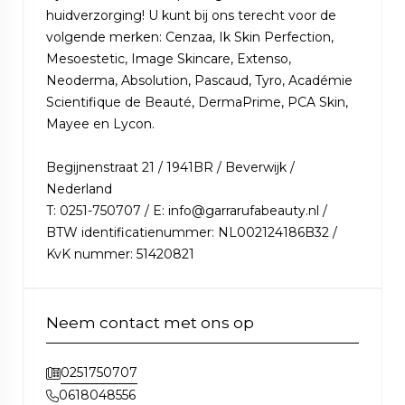
huidverzorging! U kunt bij ons terecht voor de
volgende merken: Cenzaa, Ik Skin Perfection,
Mesoestetic, Image Skincare, Extenso,
Neoderma, Absolution, Pascaud, Tyro, Académie
Scientifique de Beauté, DermaPrime, PCA Skin,
Mayee en Lycon.
Begijnenstraat 21 / 1941BR / Beverwijk /
Nederland
T: 0251-750707 / E: info@garrarufabeauty.nl /
BTW identificatienummer: NL002124186B32 /
KvK nummer: 51420821
Neem contact met ons op
0251750707
0618048556