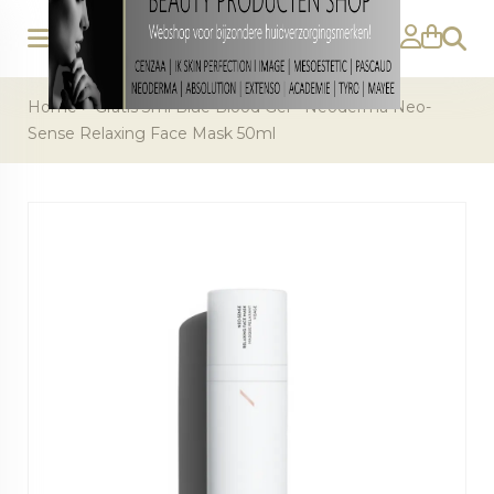
Zoeke
Home
>
Gratis 3ml Blue Blood Gel - Neoderma Neo-
Sense Relaxing Face Mask 50ml