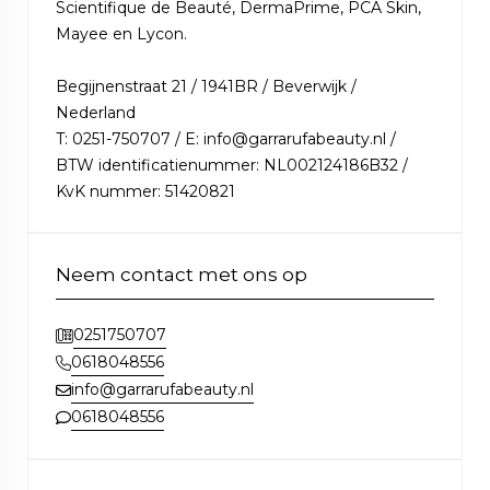
Scientifique de Beauté, DermaPrime, PCA Skin,
Mayee en Lycon.
Begijnenstraat 21 / 1941BR / Beverwijk /
Nederland
T: 0251-750707 / E: info@garrarufabeauty.nl /
BTW identificatienummer: NL002124186B32 /
KvK nummer: 51420821
Neem contact met ons op
0251750707
0618048556
info@garrarufabeauty.nl
0618048556