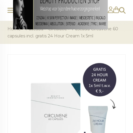
Zoeke
Home
>
Pascaud
>
Circulatie
>
Pascaud Circuvene 60
capsules incl. gratis 24 Hour Cream 1x 5ml