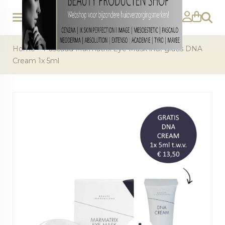
Zoeke
Home
>
Pascaud Marmatrix Eye Mask incl. gratis DNA
Cream 1x 5ml