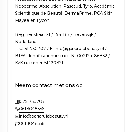
Neoderma, Absolution, Pascaud, Tyro, Académie
Scientifique de Beauté, DermaPrime, PCA Skin,
Mayee en Lycon.
Begijnenstraat 21 / 1941BR / Beverwijk /
Nederland
T: 0251-750707 / E: info@garrarufabeauty.nl /
BTW identificatienummer: NL002124186B32 /
KvK nummer: 51420821
Neem contact met ons op
0251750707
0618048556
info@garrarufabeauty.nl
0618048556