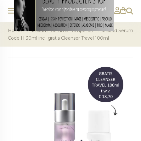
Zoeke
Home
>
Pascaud
>
Serums - Ampullen
>
Pascaud Serum
Code H 30ml incl. gratis Cleanser Travel 100ml