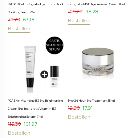
SPF30 50ml incl. gratis Hyaluronic Acid
incl. gratis MGF Age Renewal Cream 8ml
109,20
98,28
Boosting Serum 7ml
70,20
63,18
Bestellen
Bestellen
PCA Skin Vitamine B3 Eye Brightening
Tyro 24 Hour Eye Treatment 15ml
19,90
17,91
Cream 13gr incl. gratis Vitamin B3
Bestellen
Brightening Serum 7ml
113,30
101,97
Bestellen