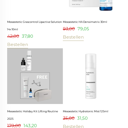
Mesoestetic Grascontrol Lipactive Solution
Mesoestetic HA Densimatrix 30ml
93,00
79,05
14x 10ml
42,00
37,80
Bestellen
Bestellen
Mesoestetic Holiday Kit Lifting Routine
Mesoestetic Hydratonic Mist 125ml
35,00
31,50
2025
179,00
143,20
Bestellen