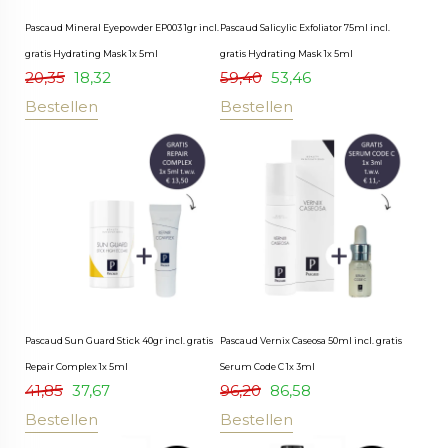
Pascaud Mineral Eyepowder EP003 1gr incl.
Pascaud Salicylic Exfoliator 75ml incl.
gratis Hydrating Mask 1x 5ml
gratis Hydrating Mask 1x 5ml
20,35
18,32
59,40
53,46
Bestellen
Bestellen
Pascaud Sun Guard Stick 40gr incl. gratis
Pascaud Vernix Caseosa 50ml incl. gratis
Repair Complex 1x 5ml
Serum Code C 1x 3ml
41,85
37,67
96,20
86,58
Bestellen
Bestellen