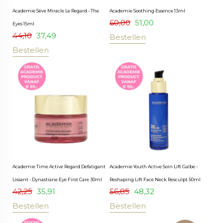
Academie Sève Miracle Le Regard - The
Academie Soothing Essence 13ml
60,00
51,00
Eyes 15ml
44,10
37,49
Bestellen
Bestellen
Academie Time Active Regard Defatigant
Academie Youth Active Soin Lift Galbe -
Lissant - Dynastiane Eye First Care 30ml
Reshaping Lift Face Neck Resculpt 50ml
42,25
35,91
56,85
48,32
Bestellen
Bestellen