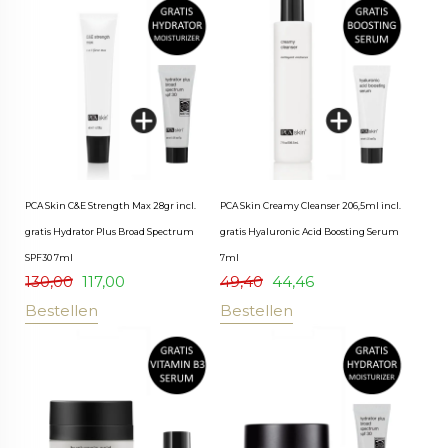
PCA Skin C&E Strength Max 28gr incl.
PCA Skin Creamy Cleanser 206,5ml incl.
gratis Hydrator Plus Broad Spectrum
gratis Hyaluronic Acid Boosting Serum
SPF30 7ml
7ml
130,00
117,00
49,40
44,46
Bestellen
Bestellen