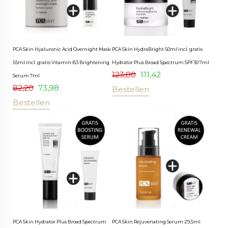
PCA Skin Hyaluronic Acid Overnight Mask
PCA Skin HydraBright 50ml incl. gratis
55ml incl. gratis Vitamin B3 Brightening
Hydrator Plus Broad Spectrum SPF30 7ml
123,80
111,42
Serum 7ml
82,20
73,98
Bestellen
Bestellen
PCA Skin Hydrator Plus Broad Spectrum
PCA Skin Rejuvenating Serum 29,5ml