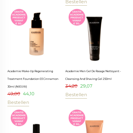
Bestellen
Academie Make-Up Regenerating
Academie Men Gel De Rasage Nettoyant -
Treatment Foundation 03 Cinnamon
Cleansing And Shaving Gel 250ml
34,20
29,07
30ml (NIEUW)
49,00
44,10
Bestellen
Bestellen