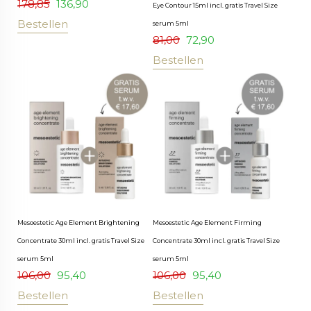
178,85
136,90
Eye Contour 15ml incl. gratis Travel Size
Bestellen
serum 5ml
81,00
72,90
Bestellen
Mesoestetic Age Element Brightening
Mesoestetic Age Element Firming
Concentrate 30ml incl. gratis Travel Size
Concentrate 30ml incl. gratis Travel Size
serum 5ml
serum 5ml
106,00
95,40
106,00
95,40
Bestellen
Bestellen