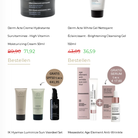
Derm Acte Creme Hydratante
Derm Acte White Gel Nettoyant
Survitaminee - High Vitamin
Éclaircissant - Brightening Cleansing Gel
Moisturizing Cream 50ml
150ml
89,90
71,92
43,05
36,59
Bestellen
Bestellen
IK Hyamax Luminize Sun Voordeel Set
Mesoestetic Age Element Anti-Wrinkle