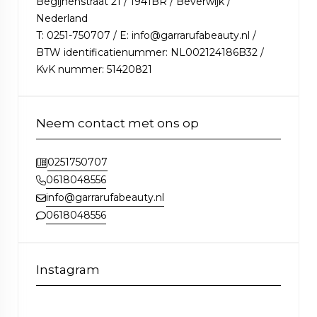
Begijnenstraat 21 / 1941BR / Beverwijk /
Nederland
T: 0251-750707 / E: info@garrarufabeauty.nl /
BTW identificatienummer: NL002124186B32 /
KvK nummer: 51420821
Neem contact met ons op
0251750707
0618048556
info@garrarufabeauty.nl
0618048556
Instagram