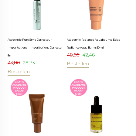
Academie Pure Style Correcteur
Academie Radiance Aquabaume Eclat -
Imperfections - Imperfections Corrector
Radiance Aqua Balm 50ml
49,95
42,46
8ml
33,80
28,73
Bestellen
Bestellen