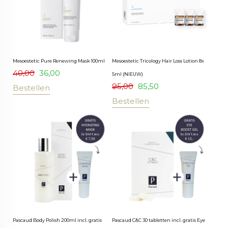
Mesoestetic Pure Renewing Mask 100ml
Mesoestetic Tricology Hair Loss Lotion 8x
40,00
36,00
5ml (NIEUW)
95,00
85,50
Bestellen
Bestellen
Pascaud Body Polish 200ml incl. gratis
Pascaud C&C 30 tabletten incl. gratis Eye