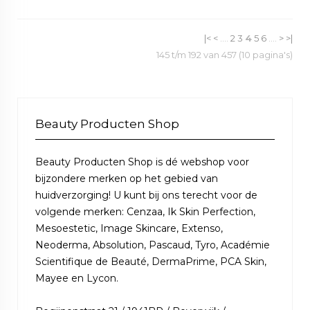
|<
<
....
2
3
4
5
6
....
>
>|
145 t/m 192 van 457 (10 pagina's)
Beauty Producten Shop
Beauty Producten Shop is dé webshop voor
bijzondere merken op het gebied van
huidverzorging! U kunt bij ons terecht voor de
volgende merken: Cenzaa, Ik Skin Perfection,
Mesoestetic, Image Skincare, Extenso,
Neoderma, Absolution, Pascaud, Tyro, Académie
Scientifique de Beauté, DermaPrime, PCA Skin,
Mayee en Lycon.