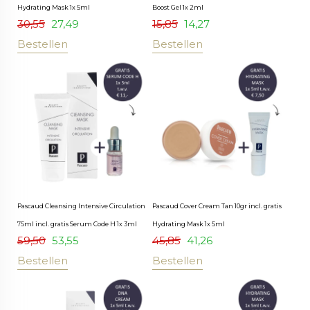
Hydrating Mask 1x 5ml
Boost Gel 1x 2ml
30,55
27,49
15,85
14,27
Bestellen
Bestellen
Pascaud Cleansing Intensive Circulation
Pascaud Cover Cream Tan 10gr incl. gratis
75ml incl. gratis Serum Code H 1x 3ml
Hydrating Mask 1x 5ml
59,50
53,55
45,85
41,26
Bestellen
Bestellen