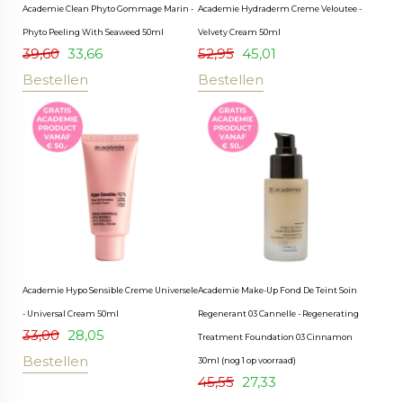
Academie Clean Phyto Gommage Marin -
Academie Hydraderm Creme Veloutee -
Phyto Peeling With Seaweed 50ml
Velvety Cream 50ml
39,60
33,66
52,95
45,01
Bestellen
Bestellen
Academie Hypo Sensible Creme Universele
Academie Make-Up Fond De Teint Soin
- Universal Cream 50ml
Regenerant 03 Cannelle - Regenerating
33,00
28,05
Treatment Foundation 03 Cinnamon
Bestellen
30ml (nog 1 op voorraad)
45,55
27,33