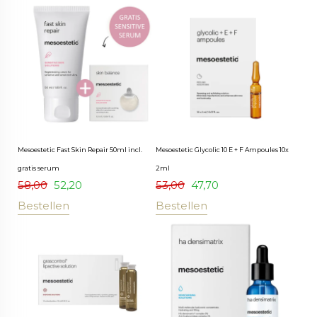
Mesoestetic Fast Skin Repair 50ml incl.
Mesoestetic Glycolic 10 E + F Ampoules 10x
gratis serum
2ml
58,00
52,20
53,00
47,70
Bestellen
Bestellen