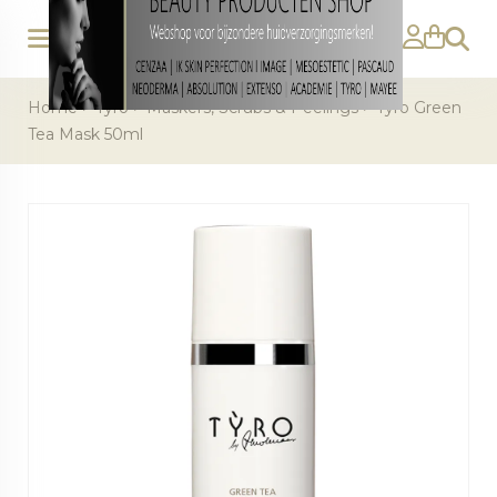
Zoeke
Home
>
Tyro
>
Maskers, Scrubs & Peelings
>
Tyro Green
Tea Mask 50ml