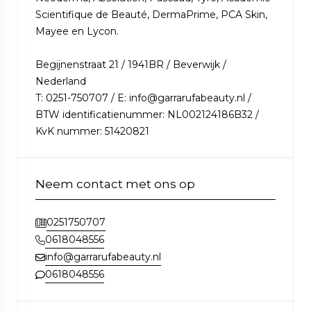
Scientifique de Beauté, DermaPrime, PCA Skin,
Mayee en Lycon.
Begijnenstraat 21 / 1941BR / Beverwijk /
Nederland
T: 0251-750707 / E: info@garrarufabeauty.nl /
BTW identificatienummer: NL002124186B32 /
KvK nummer: 51420821
Neem contact met ons op
0251750707
0618048556
info@garrarufabeauty.nl
0618048556