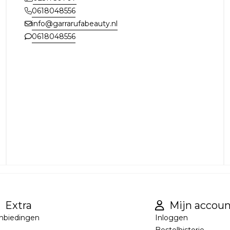
0618048556
info@garrarufabeauty.nl
0618048556
Extra
Mijn accoun
nbiedingen
Inloggen
Bestelhistorie