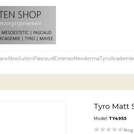
are
Absolution
Pascaud
Extenso
Neoderma
Tyro
Academie
Tyro Matt 
Model:
TY4955
Nog 