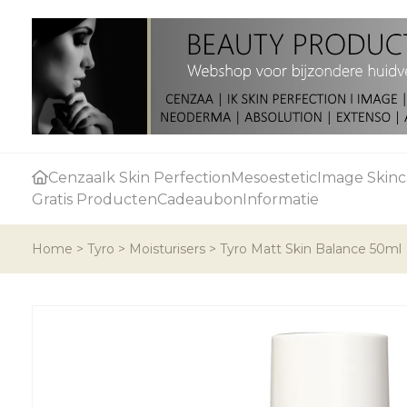
Cenzaa
Ik Skin Perfection
Mesoestetic
Image Skinc
Gratis Producten
Cadeaubon
Informatie
Home
>
Tyro
>
Moisturisers
>
Tyro Matt Skin Balance 50ml