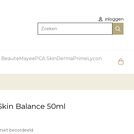
inloggen
Zoeken
 Beaute
Mayee
PCA Skin
DermaPrime
Lycon
Skin Balance 50ml
niet beoordeeld