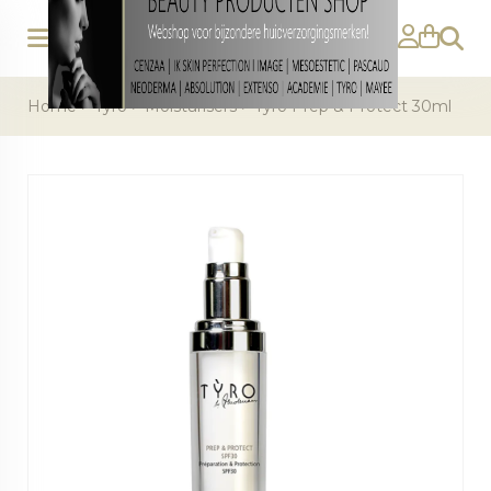
Zoeke
Home
>
Tyro
>
Moisturisers
>
Tyro Prep & Protect 30ml