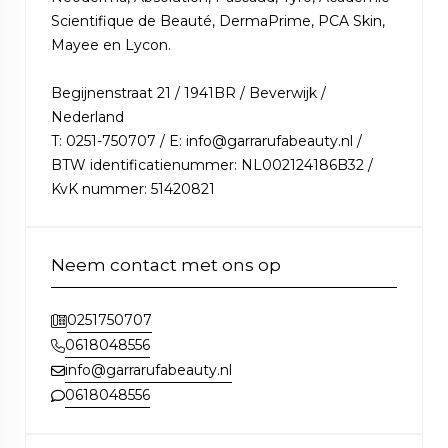
Scientifique de Beauté, DermaPrime, PCA Skin,
Mayee en Lycon.
Begijnenstraat 21 / 1941BR / Beverwijk /
Nederland
T: 0251-750707 / E: info@garrarufabeauty.nl /
BTW identificatienummer: NL002124186B32 /
KvK nummer: 51420821
Neem contact met ons op
0251750707
0618048556
info@garrarufabeauty.nl
0618048556